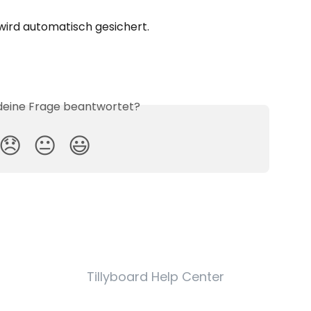
wird automatisch gesichert.
 deine Frage beantwortet?
😞
😐
😃
Tillyboard Help Center