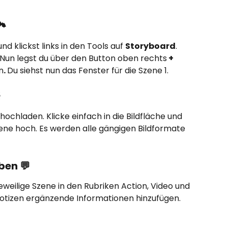
️
d klickst links in den Tools auf 
Storyboard
. 
 Nun legst du über den Button oben rechts
 + 
n
. 
Du siehst nun das Fenster für die Szene 1.
️
 hochladen. Klicke einfach in die Bildfläche und 
zene hoch. Es werden alle gängigen Bildformate 
ben 💬
jeweilige Szene in den Rubriken Action, Video und 
otizen ergänzende Informationen hinzufügen.